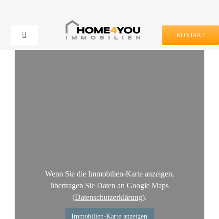
Zum
Inhalt
springen
KONTAKT
Toggle
Navigation
Kaufen & Mieten
Verkaufen & Vermieten
Projekte
Service
Wenn Sie die Immobilien-Karte anzeigen,
übertragen Sie Daten an Google Maps
Unternehmen
(
Datenschutzerklärung
).
Immobilien-Karte anzeigen