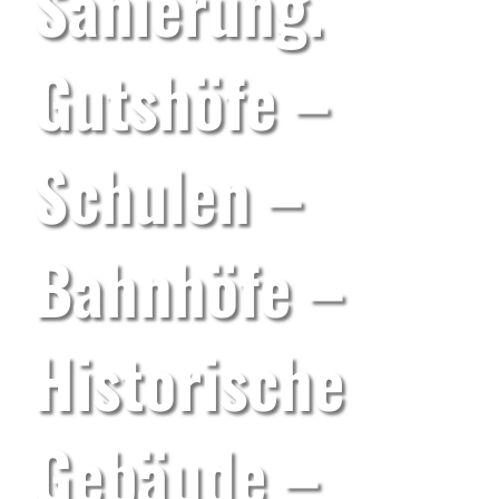
Sanierung.
Aktuell
Gutshöfe –
Schulen –
Bahnhöfe –
Historische
Gebäude –