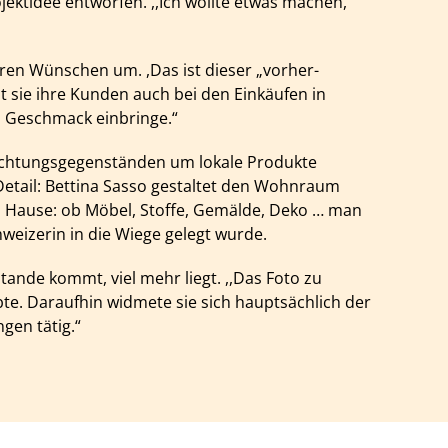
ojektidee entworfen. ,,Ich wollte etwas machen,
eren Wünschen um.
,Das ist dieser „vorher-
t sie ihre Kunden auch bei den Einkäufen in
en Geschmack einbringe.“
inrichtungsgegenständen um lokale Produkte
Detail: Bettina Sasso gestaltet den Wohnraum
u Hause: ob Möbel, Stoffe, Gemälde, Deko … man
hweizerin in die Wiege gelegt wurde.
stande kommt, viel mehr liegt. ,,Das Foto zu
ebte. Daraufhin widmete sie sich hauptsächlich der
gen tätig.“