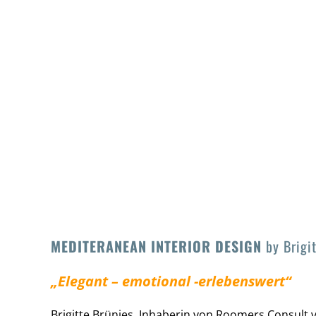
MEDITERANEAN INTERIOR DESIGN
by Brigit
„Elegant – emotional -erlebenswert“
Brigitte Brünjes, Inhaberin von Roomers Consult 