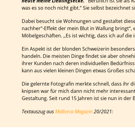
heute meine Lieblingsecke.“
Beruflich ist sie al
was es so noch nicht gibt.“
Sie selbst bezeichnet s
Dabei besucht sie Wohnungen und gestaltet dies
nachher“-Effekt der mein Blut in Wallung bringt“,
Möbelgeschäften. ,,Es ist wichtig, dass ich auf d
Ein Aspekt ist der blonden Schweizerin besonders 
handeln. Die meisten Dinge findet sie aber ohne
ihrer Kunden nach deren individuellen Bedürfnis
kann aus vielen kleinen
Dingen etwas Großes scha
Die gelernte Fotografin merkte schnell, dass ihr d
knipsen war für mich dann nicht mehr interessant“
Gestaltung.
Seit rund 15 Jahren ist sie nun in der
Textauszug aus
Mallorca Magazin
20/2021: