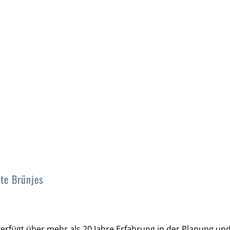
te Brünjes
verfügt über mehr als 20 Jahre Erfahrung in der Planung u