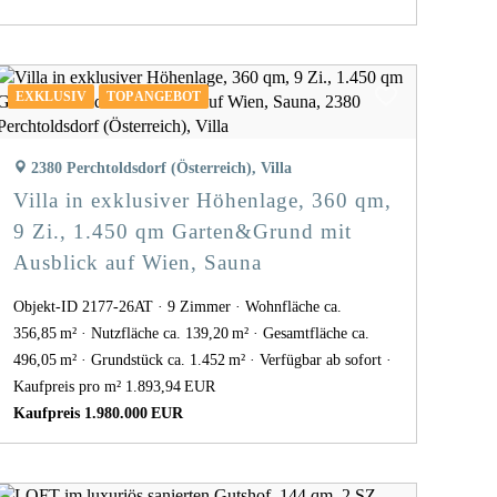
EXKLUSIV
TOP ANGEBOT
2380 Perchtoldsdorf (Österreich), Villa
Villa in exklusiver Höhenlage, 360 qm,
9 Zi., 1.450 qm Garten&Grund mit
Ausblick auf Wien, Sauna
Objekt-ID 2177-26AT
9 Zimmer
Wohnfläche ca.
356,85 m²
Nutzfläche ca. 139,20 m²
Gesamtfläche ca.
496,05 m²
Grund­stück ca. 1.452 m²
Verfügbar ab sofort
Kaufpreis pro m² 1.893,94 EUR
Kaufpreis 1.980.000 EUR