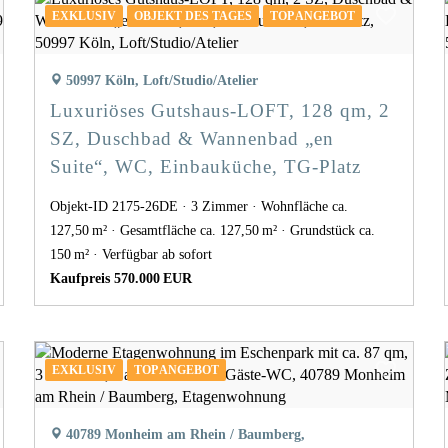
EXKLUSIV
OBJEKT DES TAGES
TOP ANGEBOT
50997 Köln, Loft/Studio/Atelier
Luxuriöses Gutshaus-LOFT, 128 qm, 2
SZ, Duschbad & Wannenbad „en
Suite“, WC, Einbauküche, TG-Platz
Objekt-ID 2175-26DE
3 Zimmer
Wohnfläche ca.
127,50 m²
Gesamtfläche ca. 127,50 m²
Grund­stück ca.
150 m²
Verfügbar ab sofort
Kaufpreis 570.000 EUR
EXKLUSIV
TOP ANGEBOT
40789 Monheim am Rhein / Baumberg,