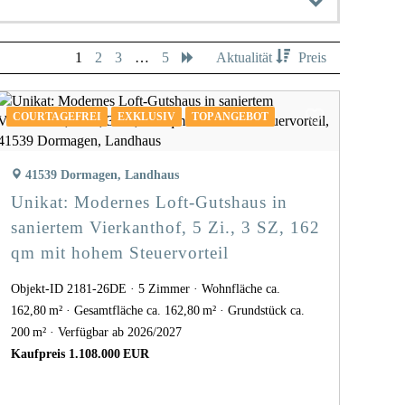
1
2
3
…
5
Aktualität
Preis
COURTAGEFREI
EXKLUSIV
TOP ANGEBOT
41539 Dormagen, Landhaus
Unikat: Modernes Loft-Gutshaus in
saniertem Vierkanthof, 5 Zi., 3 SZ, 162
qm mit hohem Steuervorteil
Objekt-ID 2181-26DE
5 Zimmer
Wohnfläche ca.
162,80 m²
Gesamtfläche ca. 162,80 m²
Grund­stück ca.
200 m²
Verfügbar ab 2026/2027
Kaufpreis 1.108.000 EUR