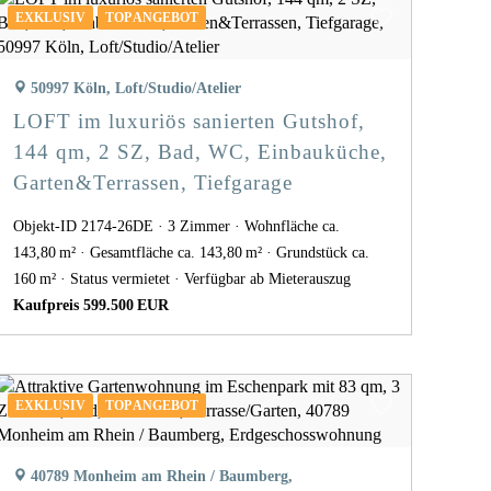
EXKLUSIV
TOP ANGEBOT
50997 Köln, Loft/Studio/Atelier
LOFT im luxuriös sanierten Gutshof,
144 qm, 2 SZ, Bad, WC, Einbauküche,
Garten&Terrassen, Tiefgarage
Objekt-ID 2174-26DE
3 Zimmer
Wohnfläche ca.
143,80 m²
Gesamtfläche ca. 143,80 m²
Grund­stück ca.
160 m²
Status vermietet
Verfügbar ab Mieterauszug
Kaufpreis 599.500 EUR
EXKLUSIV
TOP ANGEBOT
40789 Monheim am Rhein / Baumberg,