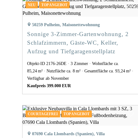
NEU
TOP ANGEBOT
50259 Pulheim, Maisonettewohnung
Sonnige 3-Zimmer-Gartenwohnung, 2
Schlafzimmern, Gäste-WC, Keller,
Aufzug und Tiefgaragenstellplatz
Objekt-ID 2176-26DE
3 Zimmer
Wohnfläche ca.
85,24 m²
Nutzfläche ca. 8 m²
Gesamtfläche ca. 93,24 m²
Verfügbar ab November
Kaufpreis 399.000 EUR
COURTAGEFREI
TOP ANGEBOT
07690 Cala Llombards (Spanien), Villa