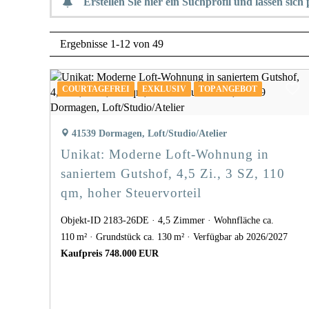
Erstellen Sie hier ein Suchprofil und lassen sic
Ergebnisse 1-12 von 49
COURTAGEFREI
EXKLUSIV
TOP ANGEBOT
41539 Dormagen, Loft/Studio/Atelier
Unikat: Moderne Loft-Wohnung in
saniertem Gutshof, 4,5 Zi., 3 SZ, 110
qm, hoher Steuervorteil
Objekt-ID 2183-26DE
4,5 Zimmer
Wohnfläche ca.
110 m²
Grund­stück ca. 130 m²
Verfügbar ab 2026/2027
Kaufpreis 748.000 EUR