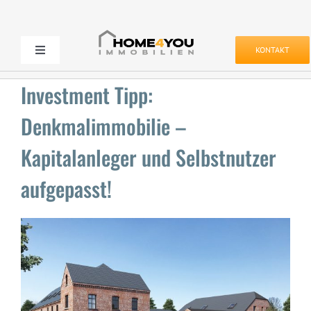
Zum
Inhalt
springen
KONTAKT
Toggle
Navigation
Kaufen & Mieten
Investment Tipp:
Denkmalimmobilie –
Verkaufen & Vermieten
Kapitalanleger und Selbstnutzer
Projekte
aufgepasst!
Service
Zeige
grösseres
Bild
Unternehmen