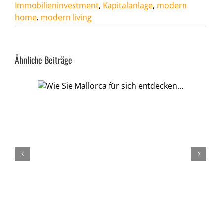
Immobilieninvestment
,
Kapitalanlage
,
modern
home
,
modern living
Ähnliche Beiträge
sich
Immobilien mit E
Vermietlizenz