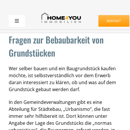
Zum
Inhalt
springen
KONTAKT
Toggle
Navigation
Kaufen & Mieten
Fragen zur Bebaubarkeit von
Grundstücken
Verkaufen & Vermieten
Wer selber bauen und ein Baugrundstück kaufen
Projekte
möchte, ist selbstverständlich vor dem Erwerb
daran interessiert zu klären, ob und was auf dem
Grundstück gebaut werden darf.
Service
In den Gemeindeverwaltungen gibt es eine
Abteilung für Städtebau, „Urbanismo“, die fast
Unternehmen
immer sehr hilfsbereit ist. Dort können unter
Angabe der Lage des Grundstücks die „normas