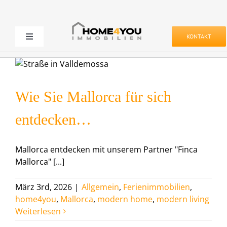
Zum
Inhalt
springen
KONTAKT
Toggle
Navigation
Kaufen & Mieten
Wie Sie Mallorca für sich
Verkaufen & Vermieten
entdecken…
Projekte
Mallorca entdecken mit unserem Partner "Finca
Mallorca" [...]
Service
März 3rd, 2026
|
Allgemein
,
Ferienimmobilien
,
Unternehmen
home4you
,
Mallorca
,
modern home
,
modern living
Weiterlesen