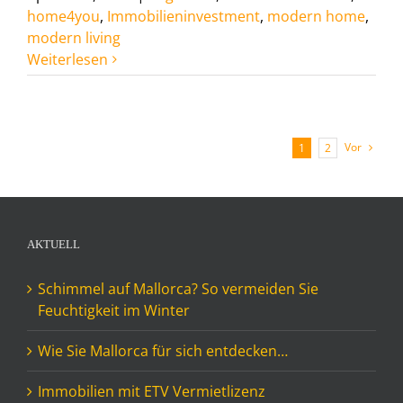
home4you
,
Immobilieninvestment
,
modern home
,
modern living
Weiterlesen
Vor
1
2
AKTUELL
Schimmel auf Mallorca? So vermeiden Sie
Feuchtigkeit im Winter
Wie Sie Mallorca für sich entdecken…
Immobilien mit ETV Vermietlizenz