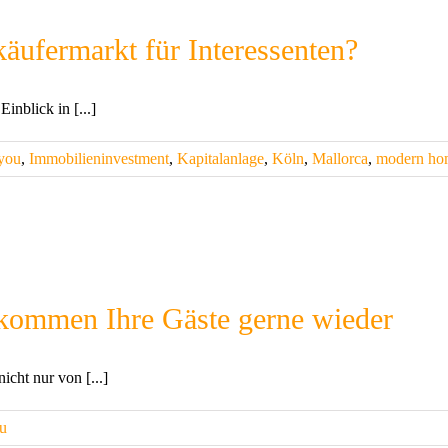
äufermarkt für Interessenten?
nblick in [...]
you
,
Immobilieninvestment
,
Kapitalanlage
,
Köln
,
Mallorca
,
modern ho
 kommen Ihre Gäste gerne wieder
icht nur von [...]
u