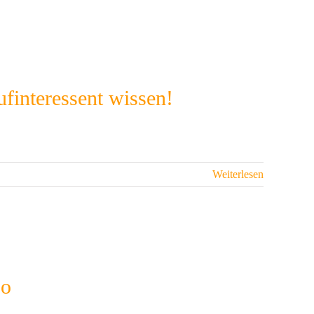
finteressent wissen!
Weiterlesen
so