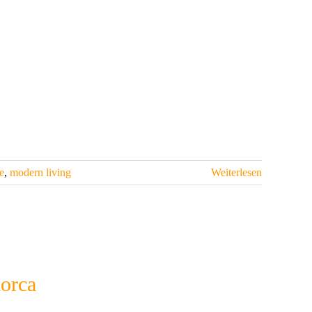
e
,
modern living
Weiterlesen
lorca