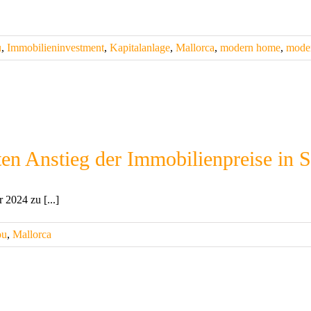
u
,
Immobilieninvestment
,
Kapitalanlage
,
Mallorca
,
modern home
,
moder
ten Anstieg der Immobilienpreise in 
 2024 zu [...]
ou
,
Mallorca