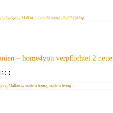
n
,
home4you
,
Mallorca
,
modern home
,
modern living
anien – home4you verpflichtet 2 neue
2 [...]
4you
,
Mallorca
,
modern home
,
modern living