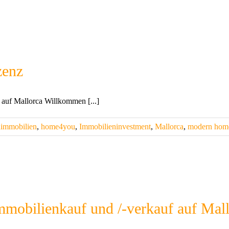
zenz
 auf Mallorca Willkommen [...]
nimmobilien
,
home4you
,
Immobilieninvestment
,
Mallorca
,
modern hom
mobilienkauf und /-verkauf auf Mal