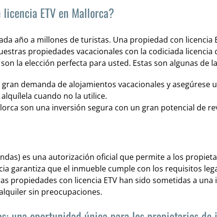
 licencia ETV en Mallorca?
cada año a millones de turistas. Una propiedad con licencia 
uestras propiedades vacacionales con la codiciada licencia 
 son la elección perfecta para usted. Estas son algunas de la
 gran demanda de alojamientos vacacionales y asegúrese un
 alquílela cuando no la utilice.
orca son una inversión segura con un gran potencial de rev
iendas) es una autorización oficial que permite a los propie
ia garantiza que el inmueble cumple con los requisitos legal
as propiedades con licencia ETV han sido sometidas a una 
alquiler sin preocupaciones.
tes: una oportunidad única para los propietarios de