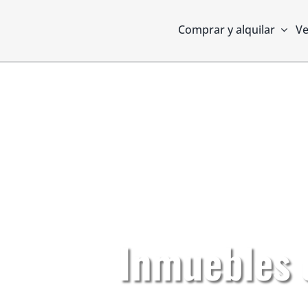
Skip
to
Comprar y alquilar
Ve
content
Inmuebles c