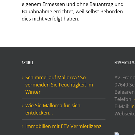
eigenem Ermessen und ohne Bauantrag und
Bauabnahme errichtet, weil selbst Behörden
dies nicht verfolgt haben.
AKTUELL
HOME4YOU M
Schimmel auf Mallorca? So
Av. Franc
vermeiden Sie Feuchtigkeit im
07640 Ses
Winter
Balearen
Telefon:
Wie Sie Mallorca für sich
E-Mail:
i
entdecken…
Webseit
Immobilien mit ETV Vermietlizenz