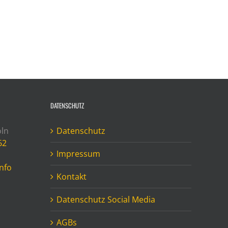
DATENSCHUTZ
öln
Datenschutz
62
Impressum
o
nfo
Kontakt
Datenschutz Social Media
AGBs