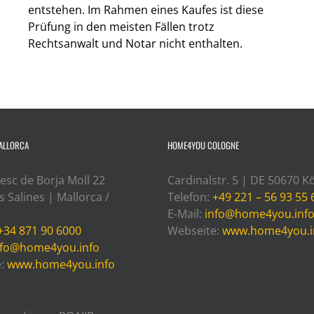
entstehen. Im Rahmen eines Kaufes ist diese
Prüfung in den meisten Fällen trotz
Rechtsanwalt und Notar nicht enthalten.
ALLORCA
HOME4YOU COLOGNE
esc de Borja Moll 22
Cardinalstr. 5 | DE 50670 K
 Salines | Mallorca /
Telefon:
+49 221 – 56 93 55 
E-Mail:
info@home4you.inf
+34 871 90 6000
Webseite:
www.home4you.i
nfo@home4you.info
e:
www.home4you.info