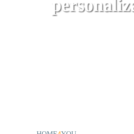
personaliza
HOME
4
YOU